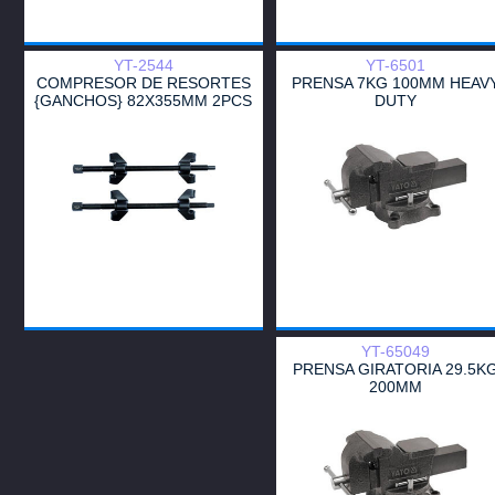
YT-2544
YT-6501
COMPRESOR DE RESORTES
PRENSA 7KG 100MM HEAV
{GANCHOS} 82X355MM 2PCS
DUTY
YT-65049
PRENSA GIRATORIA 29.5K
200MM