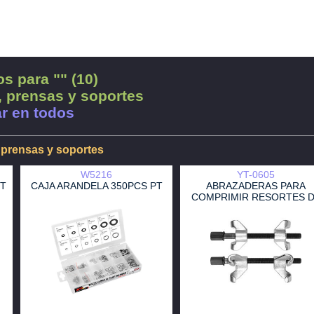
s para "" (10)
, prensas y soportes
r en todos
 prensas y soportes
W5216
YT-0605
PT
CAJA ARANDELA 350PCS PT
ABRAZADERAS PARA
COMPRIMIR RESORTES 
COMPENSADOR