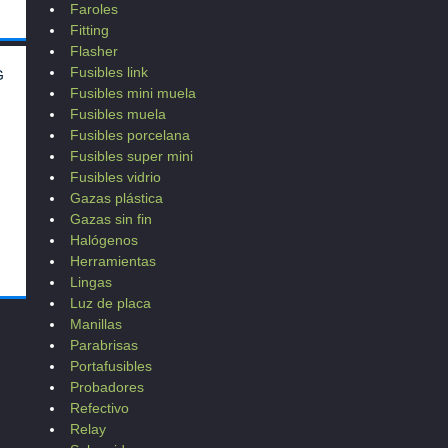
Faroles
Fitting
Flasher
Fusibles link
G
Fusibles mini muela
Fusibles muela
Fusibles porcelana
Fusibles super mini
Fusibles vidrio
Gazas plástica
Gazas sin fin
Halógenos
Herramientas
Lingas
Luz de placa
Manillas
Parabrisas
Portafusibles
Probadores
Refectivo
Relay