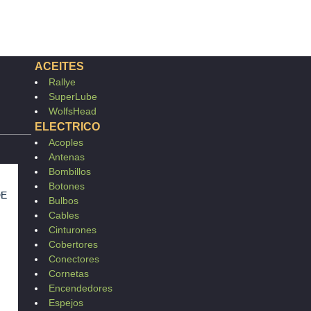
ACEITES
Rallye
SuperLube
WolfsHead
ELECTRICO
Acoples
Antenas
Bombillos
Botones
DE
Bulbos
Cables
Cinturones
Cobertores
Conectores
Cornetas
Encendedores
Espejos