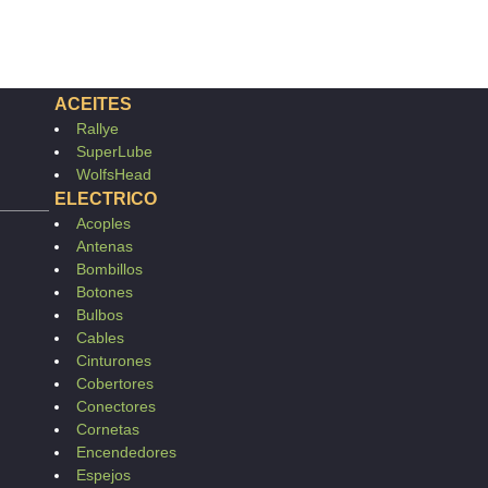
ACEITES
Rallye
SuperLube
WolfsHead
ELECTRICO
Acoples
Antenas
Bombillos
Botones
Bulbos
Cables
Cinturones
Cobertores
Conectores
Cornetas
Encendedores
Espejos