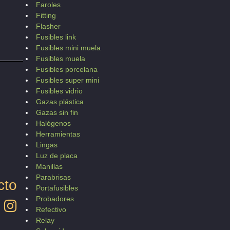
Faroles
Fitting
Flasher
Fusibles link
Fusibles mini muela
Fusibles muela
Fusibles porcelana
Fusibles super mini
Fusibles vidrio
Gazas plástica
Gazas sin fin
Halógenos
Herramientas
Lingas
Luz de placa
Manillas
Parabrisas
cto
Portafusibles
Probadores
Refectivo
Relay