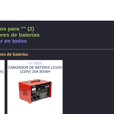
os para "" (2)
res de baterías
r en todos
es de baterías
YT-8305
CARGADOR DE BATERIA 12/24V
V)
(220V) 25A 350AH