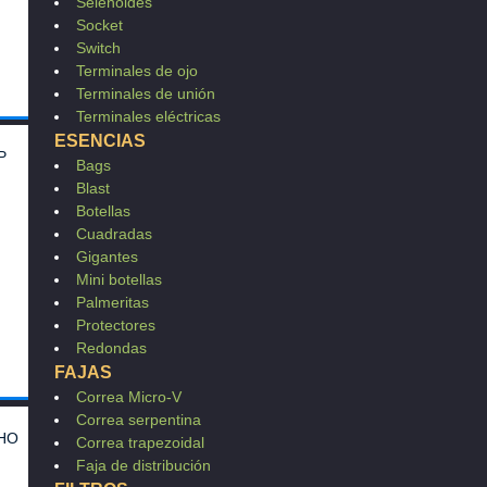
Selenoides
Socket
Switch
Terminales de ojo
Terminales de unión
Terminales eléctricas
ESENCIAS
P
Bags
Blast
Botellas
Cuadradas
Gigantes
Mini botellas
Palmeritas
Protectores
Redondas
FAJAS
Correa Micro-V
Correa serpentina
CHO
Correa trapezoidal
Faja de distribución