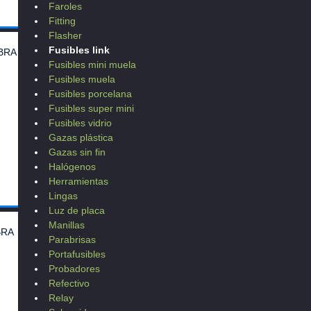
Faroles
Fitting
Flasher
Fusibles link
BRA
Fusibles mini muela
Fusibles muela
Fusibles porcelana
Fusibles super mini
Fusibles vidrio
Gazas plástica
Gazas sin fin
Halógenos
Herramientas
Lingas
Luz de placa
Manillas
BRA
Parabrisas
Portafusibles
Probadores
Refectivo
Relay