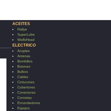
ACEITES
Rallye
SuperLube
WolfsHead
ELECTRICO
Acoples
Antenas
Bombillos
Botones
Bulbos
Cables
Cinturones
Cobertores
Conectores
Cornetas
Encendedores
Espejos