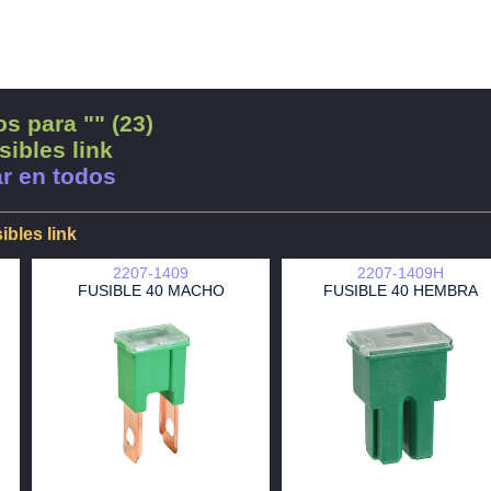
s para "" (23)
sibles link
r en todos
ibles link
2207-1409
2207-1409H
FUSIBLE 40 MACHO
FUSIBLE 40 HEMBRA