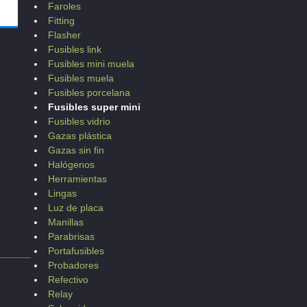
Faroles
Fitting
Flasher
Fusibles link
Fusibles mini muela
Fusibles muela
Fusibles porcelana
Fusibles super mini
Fusibles vidrio
Gazas plástica
Gazas sin fin
Halógenos
Herramientas
Lingas
Luz de placa
Manillas
Parabrisas
Portafusibles
Probadores
Refectivo
Relay