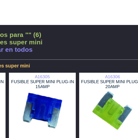
os para "" (6)
les super mini
r en todos
es super mini
A16305
A16306
IN
FUSIBLE SUPER MINI PLUG-IN
FUSIBLE SUPER MINI PLUG
15AMP
20AMP