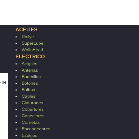
ACEITES
Rallye
SuperLube
WolfsHead
ELECTRICO
Acoples
Antenas
Bombillos
-IN
Botones
Bulbos
Cables
Cinturones
Cobertores
Conectores
Cornetas
Encendedores
Espejos