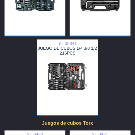
YT-38841
JUEGO DE CUBOS 1/4 3/8 1/2
216PCS
Juegos de cubos Torx
YT-0430
YT-0431