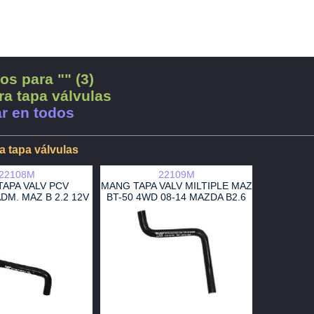
os para "" (3)
a tapa válvulas
r en todos
 tapa válvulas
22108M
22109M
APA VALV PCV
MANG TAPA VALV MILTIPLE MAZ
DM. MAZ B 2.2 12V
BT-50 4WD 08-14 MAZDA B2.6
0-97 3/8 OEM
92-07 5/16 OEM G61213895
1013895A