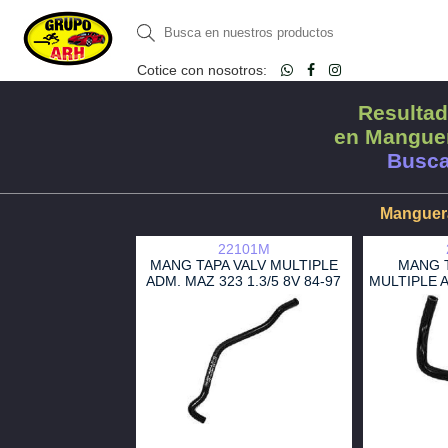
Cotice con nosotros:
Resultad
en Manguer
Busca
Manguera
22101M
MANG TAPA VALV MULTIPLE
MANG T
ADM. MAZ 323 1.3/5 8V 84-97
MULTIPLE A
5/16 OEM E30113337A
2WD 9
F2