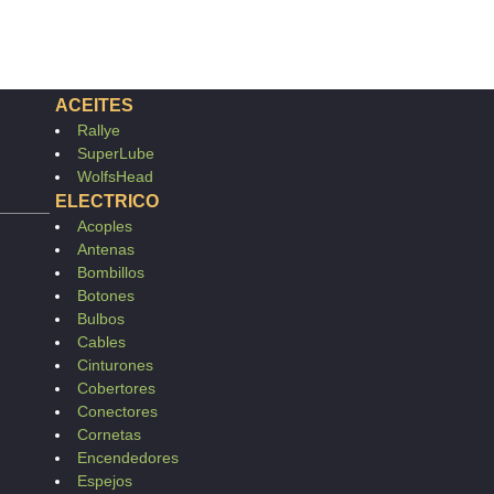
ACEITES
Rallye
SuperLube
WolfsHead
ELECTRICO
Acoples
Antenas
Bombillos
Botones
Bulbos
Cables
Cinturones
Cobertores
Conectores
Cornetas
Encendedores
Espejos