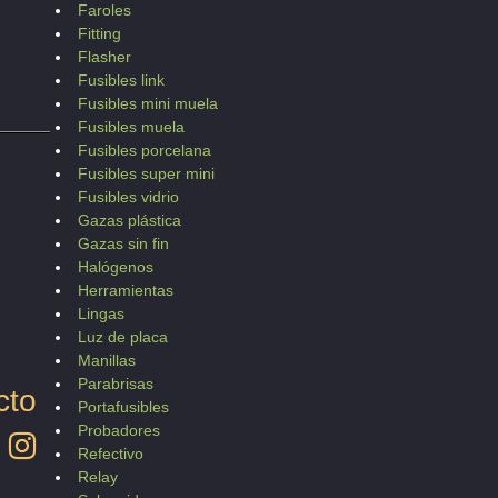
Faroles
Fitting
Flasher
Fusibles link
Fusibles mini muela
Fusibles muela
Fusibles porcelana
Fusibles super mini
Fusibles vidrio
Gazas plástica
Gazas sin fin
Halógenos
Herramientas
Lingas
Luz de placa
Manillas
Parabrisas
cto
Portafusibles
Probadores
Refectivo
Relay