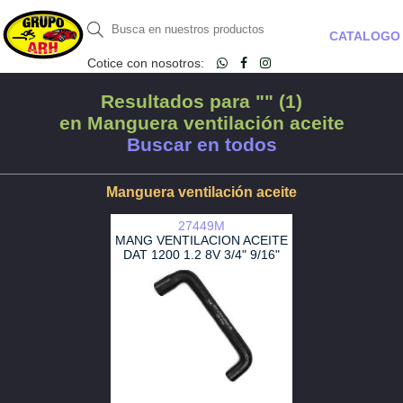
CATALOGO
Cotice con nosotros:
Resultados para "" (1)
en Manguera ventilación aceite
Buscar en todos
Manguera ventilación aceite
27449M
MANG VENTILACION ACEITE
DAT 1200 1.2 8V 3/4" 9/16"