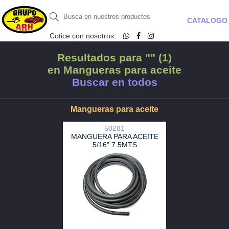
CATALOGO
Cotice con nosotros:
Resultados para "" (1)
en Mangueras para aceite
Buscar en todos
Mangueras para aceite
50281
MANGUERA PARA ACEITE
5/16" 7.5MTS