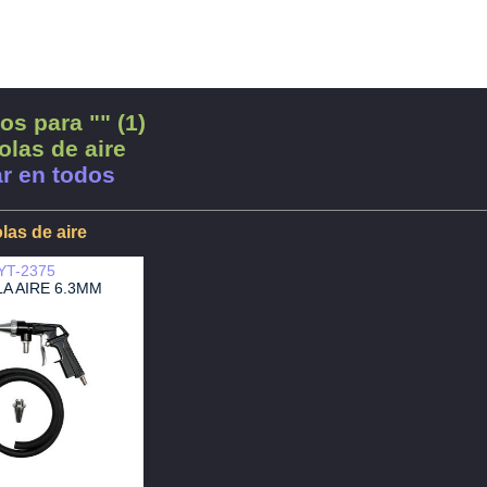
os para "" (1)
olas de aire
r en todos
olas de aire
YT-2375
LA AIRE 6.3MM