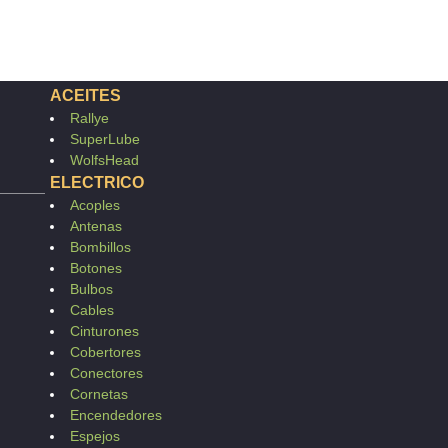
ACEITES
Rallye
SuperLube
WolfsHead
ELECTRICO
Acoples
Antenas
Bombillos
Botones
Bulbos
Cables
Cinturones
Cobertores
Conectores
Cornetas
Encendedores
Espejos