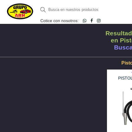
Cotice con nosotros:
Resultad
en Pist
Busca
Pist
PISTO