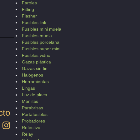
Faroles
Fitting
Flasher
Fusibles link
Fusibles mini muela
Fusibles muela
Fusibles porcelana
Fusibles super mini
Fusibles vidrio
Gazas plástica
Gazas sin fin
Halógenos
Herramientas
Lingas
Luz de placa
Manillas
Parabrisas
cto
Portafusibles
Probadores
Refectivo
Relay