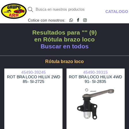
CATALOGO
Cotice con nosotros:
Resultados para "" (9)
en Rótula brazo loco
Buscar en todos
Rótula brazo loco
45490-39245
45490-39315
ROT BRA LOCO HILUX 2WD
ROT BRA LOCO HILUX 4WD
85- SI-2725
91- SI-2835