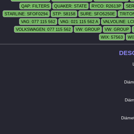
QAP: FILTERS
QUAKER: STATE
RYCO: R2613P
SER
STARLINE: SFOF0294
STP: S8158
SURE: SFO5250E
TRITO
VAG: 077 115 562
VAG: 021 115 562 A
VALVOLINE: LC
VOLKSWAGEN: 077 115 562
VW: GROUP
VW: GROUP
WIX: 57563
WI
DES
Di
ám
Diám
Diámet