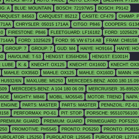
IG: A
BLUE: MOUNTAIN
BOSCH: 72197WS
BOSCH: P9142
ARQUEST: 84563
CARQUEST: 85212
CASITE: CF479
CHAMP: 
171AA
CHRYSLER: 05015 171AA
CITGO: P846
COOPERS: G13
40
FIRESTONE: P846
FLEETGUARD: LF16182
FORD: 1025629
6714AA
FORD: 1025629
FORD: 95 VW 6714 AB
FRAM: CH8158
O
GROUP: 7
GROUP: 7
GUD: M4
HAIYE: HO9164
HAIYE: HO
60
HAVOLINE: T-53
HENGST: E356HD56
HENGST: E1001H
: LUBE
K: &
KNECHT: OX125
KNECHT: OX160D
KNECHT: OX
MAHLE: OX356D
MAHLE: OX125
MAHLE: OX160D
MANN: H8
 HU932/6N
MAXLUBE: M5250
MERCEDES-BENZ: A000.180.15.09
509
MERCEDES-BENZ: A 104 180 06 09
MERCRUISER: 35-89520
46OE
MIGHTY: M846
MOBIL: MO5545
MOTOR: TREND
NAPA:
: ENGINE
PARTS: MASTER
PARTS: MASTER
PENNZOIL: PZ-61
8158
PERFORMAX: PO-61
PIT: STOP
PORSCHE: 95510756100
PREMIUM: GUARD
PREMIUM: GUARD
PRIMEGUARD: POF5250
250
PROMOTIVE: PH5545
PRONTO: PO5250
PRONTO: PO815
PUROLATOR: L25250
PUROLATOR: L25545
PUROLATOR: L2774