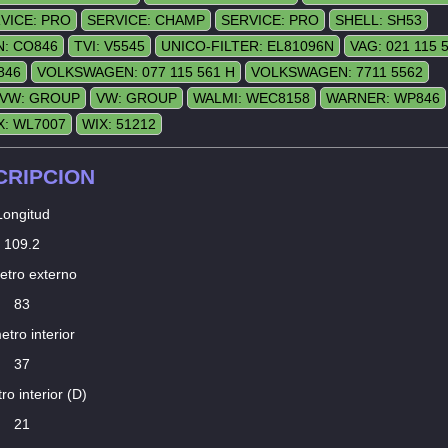
VICE: PRO
SERVICE: CHAMP
SERVICE: PRO
SHELL: SH53
N: CO846
TVI: V5545
UNICO-FILTER: EL81096N
VAG: 021 115 
846
VOLKSWAGEN: 077 115 561 H
VOLKSWAGEN: 7711 5562
VW: GROUP
VW: GROUP
WALMI: WEC8158
WARNER: WP846
X: WL7007
WIX: 51212
CRIPCION
Longitud
109.2
etro externo
83
etro interior
37
ro interior (D)
21