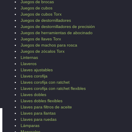
Juegos de brocas
Juegos de cubos
Juegos de cubos Torx
Juegos de destornilladores
Juegos de destornilladores de precisión
Juegos de herramientas de abocinado
Juegos de llaves Torx
Juegos de machos para rosca
Juegos de zócalos Torx
Linternas
Llaveros
Llaves ajustables
Llaves corofija
Llaves corofija con ratchet
Llaves corofija con ratchet flexibles
Llaves dobles
Llaves dobles flexibles
Llaves para filtros de aceite
Llaves para llantas
Llaves para ruedas
Lámparas
Manerales