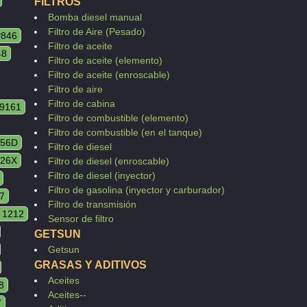
FILTROS
Bomba diesel manual
Filtro de Aire (Pesado)
P846
Filtro de aceite
48
Filtro de aceite (elemento)
Filtro de aceite (enroscable)
Filtro de aire
Filtro de cabina
9161
Filtro de combustible (elemento)
Filtro de combustible (en el tanque)
356D
Filtro de diesel
26X
Filtro de diesel (enroscable)
Filtro de diesel (inyector)
Filtro de gasolina (inyector y carburador)
7
Filtro de transmisión
 1212
Sensor de filtro
GETSUN
Getsun
GRASAS Y ADITIVOS
Aceites
8
Aceites--
7