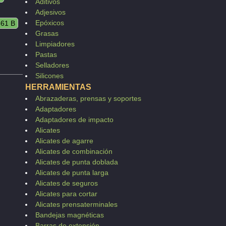
Aditivos
Adjesivos
Epóxicos
561 B
Grasas
Limpiadores
Pastas
Selladores
Silicones
HERRAMIENTAS
Abrazaderas, prensas y soportes
Adaptadores
Adaptadores de impacto
Alicates
Alicates de agarre
Alicates de combinación
Alicates de punta doblada
Alicates de punta larga
Alicates de seguros
Alicates para cortar
Alicates prensaterminales
Bandejas magnéticas
Barras de extensión