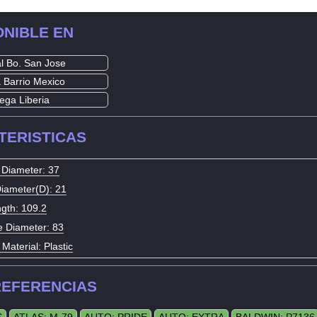
ONIBLE EN
al Bo. San Jose
 Barrio Mexico
ega Liberia
TERISTICAS
 Diameter: 37
Diameter(D): 21
gth: 109.2
e Diameter: 83
 Material: Plastic
REFERENCIAS
S
ATLAS: M-79
AUTO: PRIDE
AUTO: EXTRA
BALDWIN: P7136