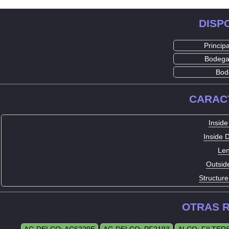
DISP
Princip
Bodega
Bod
CARAC
Inside
Inside 
Len
Outsid
Structure
OTRAS 
AC-DELCO: AC6229E
AC-DELCO: PF2193
ALCO: FILTER