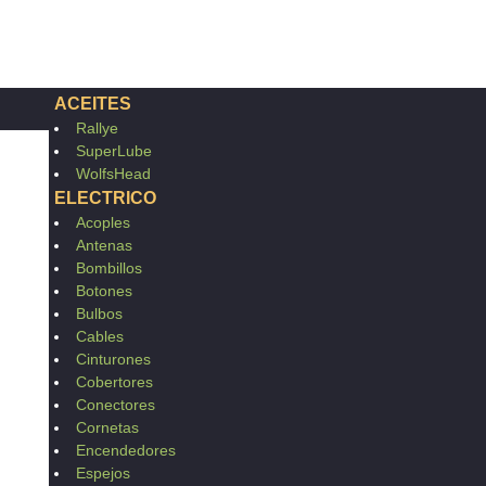
ACEITES
Rallye
SuperLube
WolfsHead
ELECTRICO
Acoples
Antenas
Bombillos
Botones
Bulbos
Cables
Cinturones
Cobertores
Conectores
Cornetas
Encendedores
Espejos