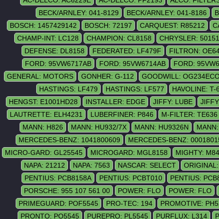
BECK/ARNLEY: 041-8129
BECK/ARNLEY: 041-8186
B
BOSCH: 1457429142
BOSCH: 72197
CARQUEST: R85212
C
CHAMP-INT: LC128
CHAMPION: CL8158
CHRYSLER: 5015
DEFENSE: DL8158
FEDERATED: LF479F
FILTRON: OE6
FORD: 95VW6717AB
FORD: 95VW6714AB
FORD: 95VW
GENERAL: MOTORS
GONHER: G-112
GOODWILL: OG234EC
HASTINGS: LF479
HASTINGS: LF577
HAVOLINE: T-
HENGST: E1001HD28
INSTALLER: EDGE
JIFFY: LUBE
JIFFY
LAUTRETTE: ELH4231
LUBERFINER: P846
M-FILTER: TE636
MANN: H826
MANN: HU932/7X
MANN: HU9326N
MANN:
MERCEDES-BENZ: 1041800609
MERCEDES-BENZ: 0001801
MICRO-GARD: GL25545
MICROGARD: MGL8158
MIGHTY: M8
NAPA: 21212
NAPA: 7563
NASCAR: SELECT
ORIGINAL
PENTIUS: PCB8158A
PENTIUS: PCBT010
PENTIUS: PCB
PORSCHE: 955 107 561 00
POWER: FLO
POWER: FLO
PRIMEGUARD: POF5545
PRO-TEC: 194
PROMOTIVE: PH5
PRONTO: PO5545
PUREPRO: PL5545
PURFLUX: L314