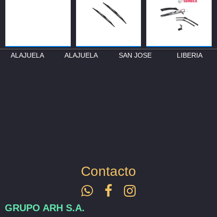
ALAJUELA
ALAJUELA
SAN JOSE
LIBERIA
C3WD0029
SJ-405-19
ESCOBILLA AERO
ESCOBILLA METALICA 19"
B
DINAMICA 16
Contacto
GRUPO ARH S.A.