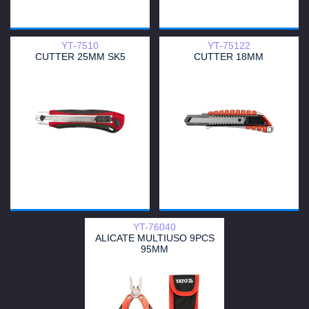
YT-7510
YT-75122
CUTTER 25MM SK5
CUTTER 18MM
YT-76040
ALICATE MULTIUSO 9PCS
95MM