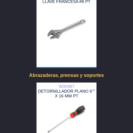
LLAVE FRANCESA #8 PT
Abrazaderas, prensas y soportes
W30987
DETORNILLADOR PLANO 6""
X 16 MM PT