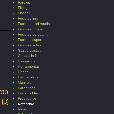
Faroles
Fitting
Flasher
Fusibles link
Fusibles mini muela
Fusibles muela
Fusibles porcelana
Fusibles super mini
Fusibles vidrio
Gazas plástica
Gazas sin fin
Halógenos
Herramientas
Lingas
Luz de placa
Manillas
Parabrisas
cto
Portafusibles
Probadores
Refectivo
Relay