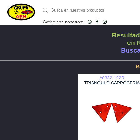
Cotice con nosotros:
Resultad
en 
Busca
R
A0332-102R
TRIANGULO CARROCERIA