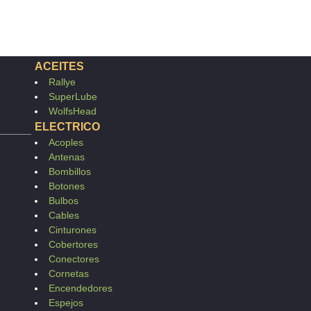
ACEITES
Rallye
SuperLube
WolfsHead
ELECTRICO
Acoples
Antenas
Bombillos
Botones
Bulbos
Cables
Cinturones
Cobertores
Conectores
Cornetas
Encendedores
Espejos